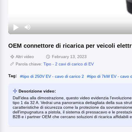
OEM connettore di ricarica per veicoli elett
Altri video
February 13, 2023
Parola chiave:
Tipo - 2 cavi di carico di EV
Tag:
#
tipo di 250V EV - cavo di carico 2
#
tipo di 7kW EV - cavo d
Descrizione video:
Dall'idea alla dimostrazione, questo video evidenzia l'evoluzione e i
tipo 1 da 32 A. Vedrai una panoramica dettagliata della sua strut
caratteristiche di sicurezza come la protezione da sovratension
dell'impugnatura a pistola, il sistema di pressacavo e le prestazio
B2B e i partner OEM che cercano soluzioni di ricarica affidabili e 