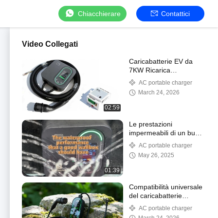
Chiacchierare
Contattici
Video Collegati
Caricabatterie EV da
7KW Ricarica
velocemente la tua auto
AC portable charger
March 24, 2026
02:59
Le prestazioni
impermeabili di un buon
wallbox
AC portable charger
May 26, 2025
01:39
Compatibilità universale
del caricabatterie
intelligente per veicoli
AC portable charger
elettrici