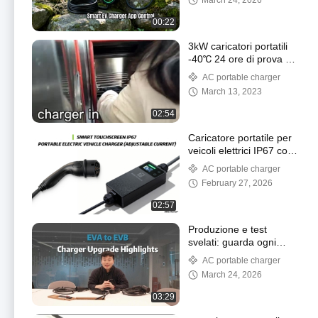
March 24, 2026
00:22
3kW caricatori portatili
-40℃ 24 ore di prova di
bassa temperatura
AC portable charger
March 13, 2023
02:54
Caricatore portatile per
veicoli elettrici IP67 con
touchscreen intelligente
AC portable charger
(corrente regolabile)
February 27, 2026
02:57
Produzione e test
svelati: guarda ogni
fase di produzione e
AC portable charger
tutti gli elementi di prova
March 24, 2026
03:29