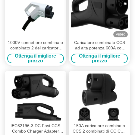
Video
1000V connettore combinato
Caricatore combinato CCS
combinato 2 del caricatore
ad alta potenza 600A con
CCS di CC 80A CCS con 5M
raffreddamento a liquido
Ottenga il migliore
Ottenga il migliore
Cable
IEC62196-3
prezzo
prezzo
IEC62196-3 DC Fast CCS
150A caricatore combinato
Combo Charger Adapter
CCS 2 combinati di CC CCS