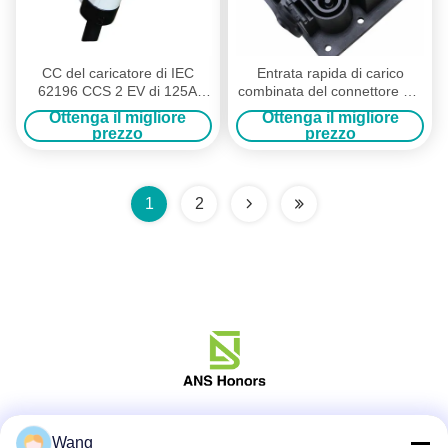
CC del caricatore di IEC
Entrata rapida di carico
62196 CCS 2 EV di 125A
combinata del connettore del
1000V velocemente che
caricatore di CC dell'incavo di
Ottenga il migliore
Ottenga il migliore
incarica del tipo di CCS -
CC 200A CCS 1 EV
prezzo
prezzo
spina 2
1
2
Social media
Wang