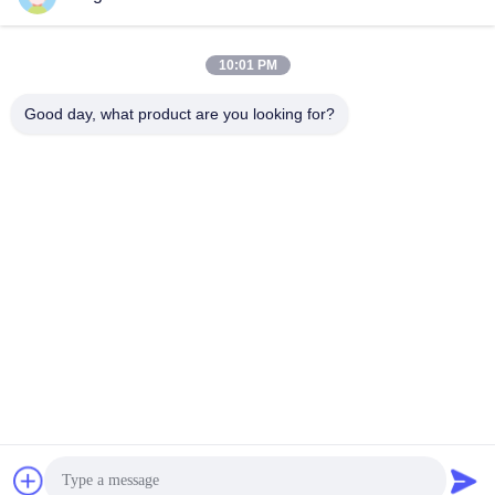
10:01 PM
Contatto rapido
Good day, what product are you looking for?
Telefono
86-158-8106-2591
E-mail
info@cn-ans.com
Indirizzo
No.1, pavimento 3, no. 366, sezione del nord della strada di
Hupan, Chengdu
politica sulla riservatezza
|
Mappa del sito
Buona qualità della Cina Tipo - 2 cavi di carico di EV Fornitore. ©
di Copyright 2021-2026 Chengdu Honors Technology Co.,Ltd .
Tutti i diritti riservati.