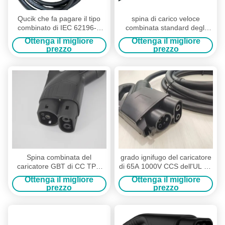
Qucik che fa pagare il tipo
spina di carico veloce
combinato di IEC 62196-3
combinata standard degli
del caricatore di 200A 1000V
Stati Uniti CCS del caricatore
Ottenga il migliore
Ottenga il migliore
CCS - spina 2
combinato di 150A 1000V
prezzo
prezzo
CCS 1
Spina combinata del
grado ignifugo del caricatore
caricatore GBT di CC TPU
di 65A 1000V CCS dell'UL EV
125A CCS di EV con la
del connettore combinato del
Ottenga il migliore
Ottenga il migliore
lunghezza su misura
caricatore
prezzo
prezzo