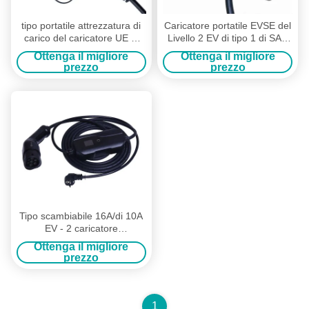
tipo portatile attrezzatura di
Caricatore portatile EVSE del
carico del caricatore UE di
Livello 2 EV di tipo 1 di SAE
16A 3.6kW EV del veicolo
J1772 scambiabile con CEE
Ottenga il migliore
Ottenga il migliore
elettrico
Plug
prezzo
prezzo
Tipo scambiabile 16A/di 10A
EV - 2 caricatore
dell'automobile del veicolo
Ottenga il migliore
elettrico del caricatore EVSE
prezzo
1