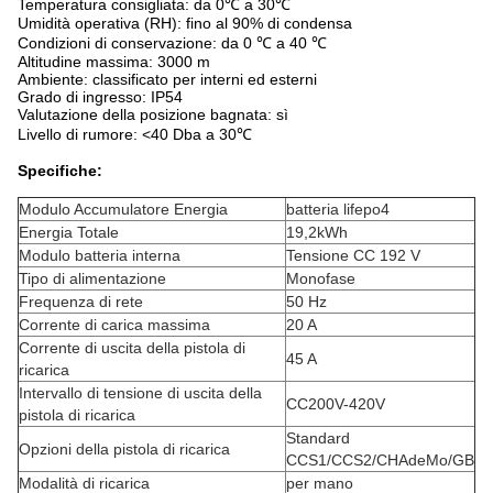
Temperatura consigliata: da 0℃ a 30℃
Umidità operativa (RH): fino al 90% di condensa
Condizioni di conservazione: da 0 ℃ a 40 ℃
Altitudine massima: 3000 m
Ambiente: classificato per interni ed esterni
Grado di ingresso: IP54
Valutazione della posizione bagnata: sì
Livello di rumore: <40 Dba a 30℃
Specifiche:
Modulo Accumulatore Energia
batteria lifepo4
Energia Totale
19,2kWh
Modulo batteria interna
Tensione CC 192 V
Tipo di alimentazione
Monofase
Frequenza di rete
50 Hz
Corrente di carica massima
20 A
Corrente di uscita della pistola di
45 A
ricarica
Intervallo di tensione di uscita della
CC200V-420V
pistola di ricarica
Standard
Opzioni della pistola di ricarica
CCS1/CCS2/CHAdeMo/GB
Modalità di ricarica
per mano