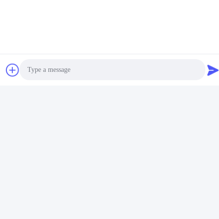
Tag:
Stazione Di Carico Di CC Di TUV EV
Stazione Di Carico Commerciale Di CHAdeMo
Stazione Di Carico 60kW Del Ev Commerciale
Prodotti Correlati
Photo
Video Call
Audio Call