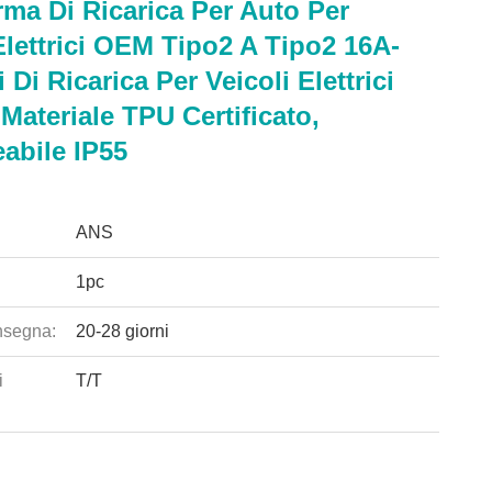
rma Di Ricarica Per Auto Per
Elettrici OEM Tipo2 A Tipo2 16A-
 Di Ricarica Per Veicoli Elettrici
ateriale TPU Certificato,
abile IP55
ANS
1pc
nsegna:
20-28 giorni
i
T/T