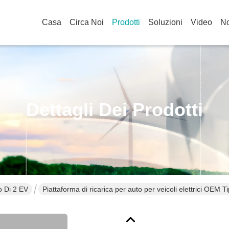
Casa
Circa Noi
Prodotti
Soluzioni
Video
No
Dettagli Dei Prodotti
o Di 2 EV
Piattaforma di ricarica per auto per veicoli elettrici OEM T
CE Materiale TPU certificato, impermeabile IP55