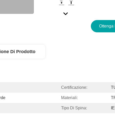
Ottenga 
ione Di Prodotto
Certificazione:
T
rde
Materiali:
T
Tipo Di Spina:
IE